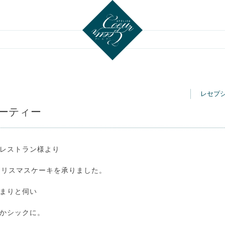
Atelier Coeur et coeur アトリエ
レセプ
ーティー
レストラン様より
クー エ クー
クリスマスケーキを承りました。
まりと伺い
かシックに。